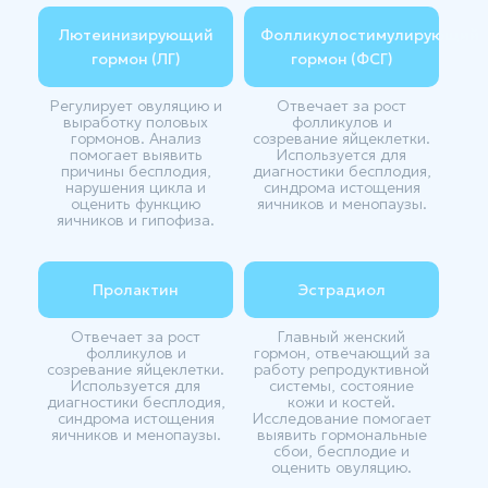
Лютеинизирующий
Фолликулостимулирующий
гормон (ЛГ)
гормон (ФСГ)
Регулирует овуляцию и
Отвечает за рост
выработку половых
фолликулов и
гормонов. Анализ
созревание яйцеклетки.
помогает выявить
Используется для
причины бесплодия,
диагностики бесплодия,
нарушения цикла и
синдрома истощения
оценить функцию
яичников и менопаузы.
яичников и гипофиза.
Пролактин
Эстрадиол
Отвечает за рост
Главный женский
фолликулов и
гормон, отвечающий за
созревание яйцеклетки.
работу репродуктивной
Используется для
системы, состояние
диагностики бесплодия,
кожи и костей.
синдрома истощения
Исследование помогает
яичников и менопаузы.
выявить гормональные
сбои, бесплодие и
оценить овуляцию.