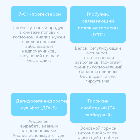
17-ОН-прогестерон
Глобулин,
связывающий
Промежуточный продукт
половые гормоны
в синтезе половых
(ГСПГ)
гормонов. Анализ нужен
для диагностики
заболеваний
Белок, регулирующий
надпочечников,
активность
нарушений цикла и
тестостерона и
бесплодия.
эстрогенов. Помогает
оценить гормональный
баланс и причины
бесплодия, акне,
гирсутизма.
Дегидроэпиандростерон-
Тироксин
сульфат (ДГА-S)
свободный (Т4
свободный)
Андроген,
вырабатываемый
Основной гормон
надпочечниками.
щитовидной железы,
Анализ используется для
влияющий на обмен
диагностики опухолей,