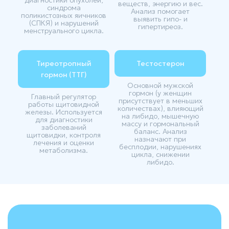
веществ, энергию и вес.
синдрома
Анализ помогает
поликистозных яичников
выявить гипо- и
(СПКЯ) и нарушений
гипертиреоз.
менструального цикла.
Тиреотропный
Тестостерон
гормон (ТТГ)
Основной мужской
гормон (у женщин
Главный регулятор
присутствует в меньших
работы щитовидной
количествах), влияющий
железы. Используется
на либидо, мышечную
для диагностики
массу и гормональный
заболеваний
баланс. Анализ
щитовидки, контроля
назначают при
лечения и оценки
бесплодии, нарушениях
метаболизма.
цикла, снижении
либидо.