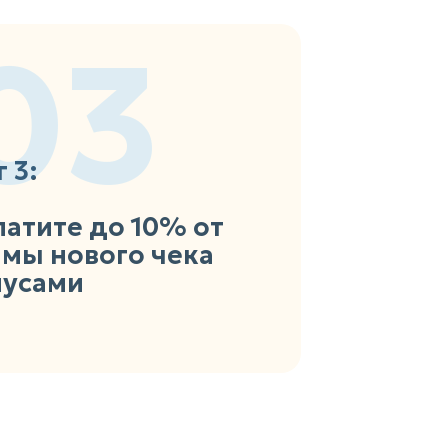
03
 3:
атите до 10% от
мы нового чека
нусами