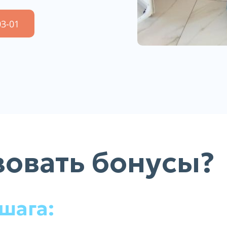
03-01
зовать бонусы?
 шага: